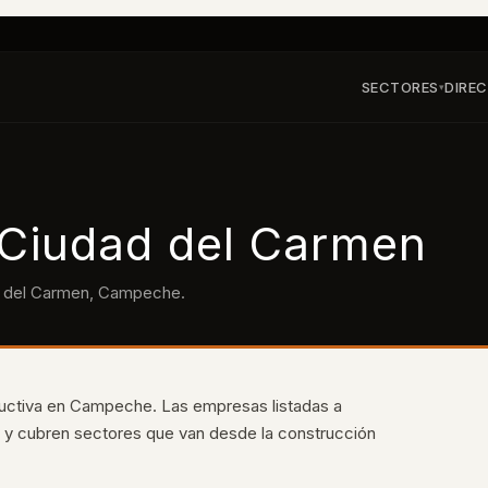
SECTORES
DIRE
▾
Ciudad del Carmen
 del Carmen
,
Campeche
.
ructiva en Campeche. Las empresas listadas a
a y cubren sectores que van desde la construcción