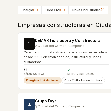
Energía
(
3
)
Obra Civil
(
3
)
Naves Industriales
(
1
)
Empresas constructoras en
Ciud
DEMAR Instaladora y Constructora
DI
Ciudad del Carmen
,
Campeche
Construcción costa afuera para la industria petrolera
desde 1990: electromecánica, estructural y líneas
submarinas.
36
✓
AÑOS ACTIVA
SITIO VERIFICADO
Energía e Instalaciones
Obra Civil e Infraestructura
Grupo Evya
GE
Ciudad del Carmen
,
Campeche