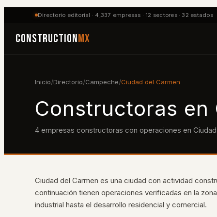
Directorio editorial ·
4,337
empresas ·
12
sectores ·
32
estados
Construction
MX
/
/
/
Inicio
Directorio
Campeche
Ciudad del Carmen
Constructoras en
4
empresas constructoras con operaciones en
Ciudad
Ciudad del Carmen es una ciudad con actividad const
continuación tienen operaciones verificadas en la zon
industrial hasta el desarrollo residencial y comercial.