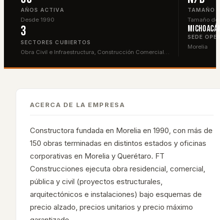
AÑOS ACTIVA
TAMAÑO
Desde 1990
Tamaño de p
3
Michoacá
SEDE OPE
SECTORES CUBIERTOS
Morelia
Obra Civil e Infraestructura, Construcción Comercial…
ACERCA DE LA EMPRESA
Constructora fundada en Morelia en 1990, con más de
150 obras terminadas en distintos estados y oficinas
corporativas en Morelia y Querétaro. FT
Construcciones ejecuta obra residencial, comercial,
pública y civil (proyectos estructurales,
arquitectónicos e instalaciones) bajo esquemas de
precio alzado, precios unitarios y precio máximo
garantizado.