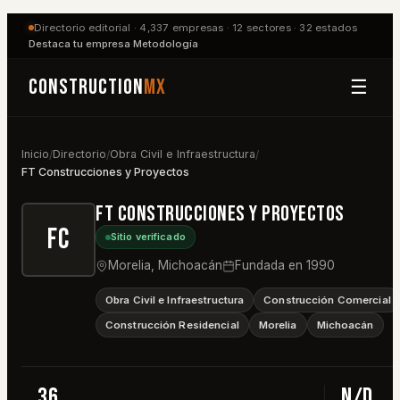
Directorio editorial ·
4,337
empresas ·
12
sectores ·
32
estados
Destaca tu empresa
·
Metodología
Construction
MX
☰
Inicio
Directorio
Obra Civil e Infraestructura
/
/
/
FT Construcciones y Proyectos
FT Construcciones y Proyectos
FC
Sitio verificado
Morelia
,
Michoacán
Fundada en
1990
Obra Civil e Infraestructura
Construcción Comercial
Construcción Residencial
Morelia
Michoacán
36
n/d