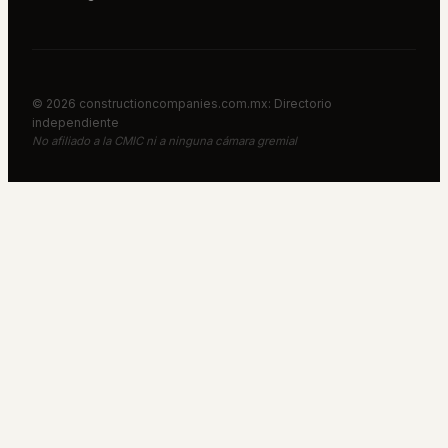
©
2026
constructioncompanies.com.mx: Directorio
independiente
No afiliado a la CMIC ni a ninguna cámara gremial