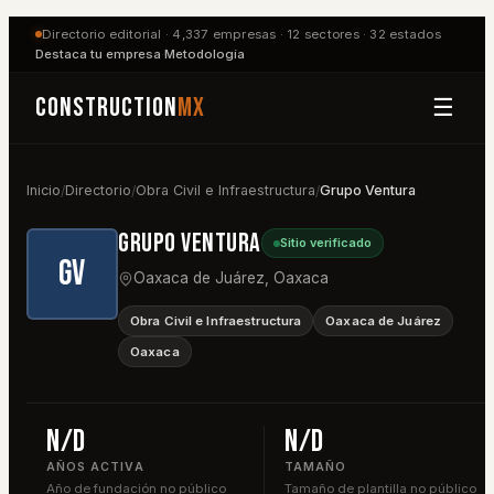
Directorio editorial ·
4,337
empresas ·
12
sectores ·
32
estados
Destaca tu empresa
·
Metodología
Construction
MX
☰
Inicio
Directorio
Obra Civil e Infraestructura
Grupo Ventura
/
/
/
Grupo Ventura
Sitio verificado
GV
Oaxaca de Juárez
,
Oaxaca
Obra Civil e Infraestructura
Oaxaca de Juárez
Oaxaca
n/d
n/d
AÑOS ACTIVA
TAMAÑO
Año de fundación no público
Tamaño de plantilla no público