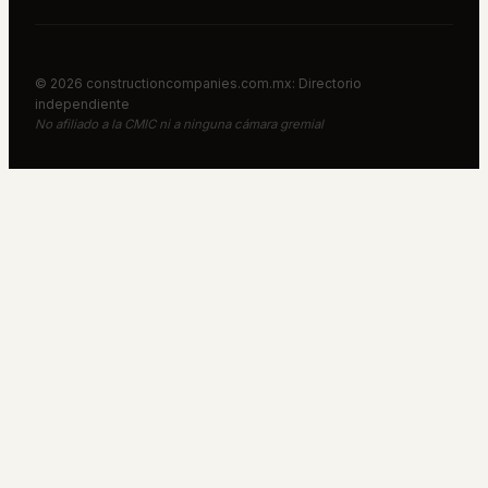
©
2026
constructioncompanies.com.mx: Directorio
independiente
No afiliado a la CMIC ni a ninguna cámara gremial