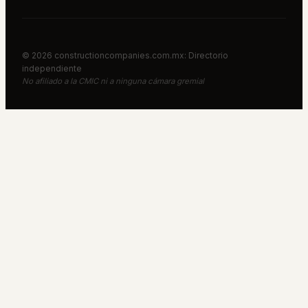
©
2026
constructioncompanies.com.mx: Directorio
independiente
No afiliado a la CMIC ni a ninguna cámara gremial