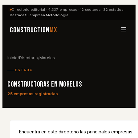
Directorio editorial ·
4,337
empresas ·
12
sectores ·
32
estados
Destaca tu empresa
·
Metodología
Construction
MX
☰
/
/
Inicio
Directorio
Morelos
ESTADO
CONSTRUCTORAS EN
MORELOS
25
empresa
s
registradas
Encuentra en este directorio las principales empresas