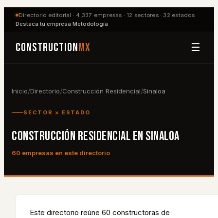
Directorio editorial ·
4,337
empresas ·
12
sectores ·
32
estados
Destaca tu empresa
·
Metodología
Construction
MX
☰
/
/
/
Inicio
Directorio
Construcción Residencial
Sinaloa
SECTOR × ESTADO
CONSTRUCCIÓN RESIDENCIAL
EN
SINALOA
60
empresa
s
en este directorio
Este directorio reúne
60
constructora
s
de