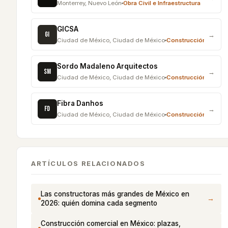
Monterrey
,
Nuevo León
Obra Civil e Infraestructura
GICSA
GI
→
Ciudad de México
,
Ciudad de México
Construcción Comerc
Sordo Madaleno Arquitectos
SM
→
Ciudad de México
,
Ciudad de México
Construcción Comerc
Fibra Danhos
FD
→
Ciudad de México
,
Ciudad de México
Construcción Comerc
ARTÍCULOS RELACIONADOS
Las constructoras más grandes de México en
→
2026: quién domina cada segmento
Construcción comercial en México: plazas,
→