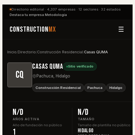
Directorio editorial ·
4,337
empresas ·
12
sectores ·
32
estados
Destaca tu empresa
·
Metodología
Construction
MX
☰
Inicio
Directorio
Construcción Residencial
Casas QUMA
/
/
/
Casas QUMA
Sitio verificado
CQ
Pachuca
,
Hidalgo
Construcción Residencial
Pachuca
Hidalgo
n/d
n/d
AÑOS ACTIVA
TAMAÑO
Año de fundación no público
Tamaño de plantilla no público
1
Hidalgo