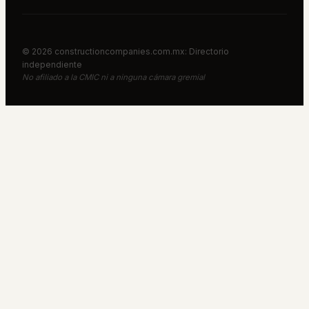
©
2026
constructioncompanies.com.mx: Directorio
independiente
No afiliado a la CMIC ni a ninguna cámara gremial