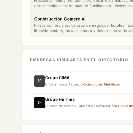
Fraccionamientos, condominios, desarrollos habitacion
déficit habitacional de más de 9 millones de viviendas
Construcción Comercial
Plazas comerciales, centros de negocios, hoteles, hosp
lifestyle centers, power centers y desarrollos vertical
EMPRESAS SIMILARES EN EL DIRECTORIO
Grupo CIMA
GC
Villahermosa
,
Tabasco
Estructuras Metálicas
Grupo Hermes
GH
Ciudad de México
,
Ciudad de México
Obra Civil e I