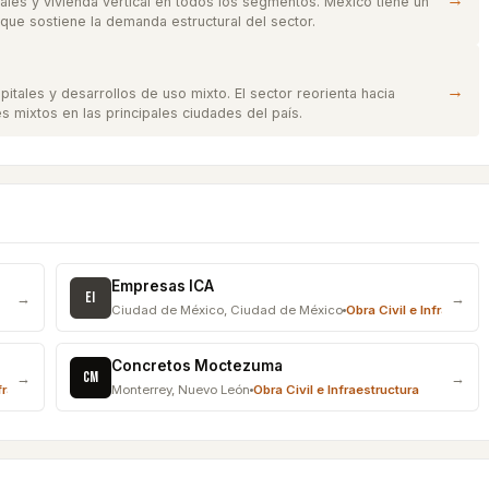
ales y vivienda vertical en todos los segmentos. México tiene un
 que sostiene la demanda estructural del sector.
→
itales y desarrollos de uso mixto. El sector reorienta hacia
es mixtos en las principales ciudades del país.
Empresas ICA
EI
→
→
Ciudad de México
,
Ciudad de México
Obra Civil e Infraestruc
Concretos Moctezuma
CM
→
→
nfraestructura
Monterrey
,
Nuevo León
Obra Civil e Infraestructura