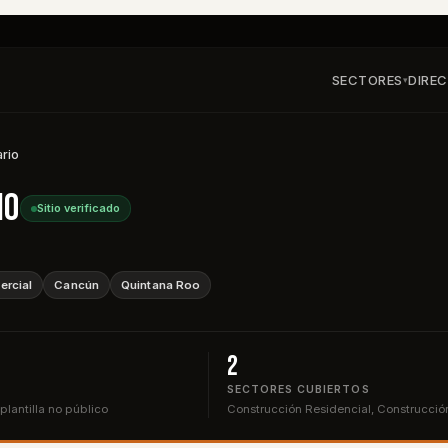
SECTORES
DIRE
▾
ario
io
Sitio verificado
rcial
Cancún
Quintana Roo
2
SECTORES CUBIERTOS
lantilla no público
Construcción Residencial, Construcció