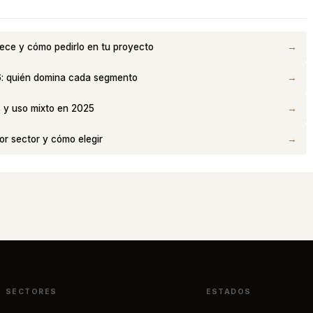
→
rece y cómo pedirlo en tu proyecto
→
6: quién domina cada segmento
→
s y uso mixto en 2025
→
r sector y cómo elegir
SECTORES
ESTADOS