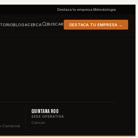
Destaca tu empresa
·
Metodología
BUSCAR
CTORIO
BLOG
ACERCA
DESTACA TU EMPRESA →
Quintana Roo
SEDE OPERATIVA
Cancún
n Comercial