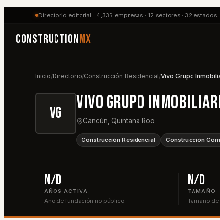
Directorio editorial ·
4,336
empresas ·
12
sectores ·
32
estados
Construction
MX
Inicio
Directorio
Construcción Residencial
Vivo Grupo Inmobili
/
/
/
Vivo Grupo Inmobiliar
VG
Cancún
,
Quintana Roo
Construcción Residencial
Construcción Come
n/d
n/d
AÑOS ACTIVA
TAMAÑO
Año de fundación no público
Tamaño de p