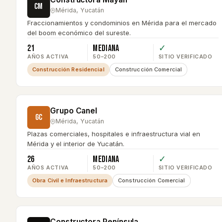
CM
Mérida
,
Yucatán
Fraccionamientos y condominios en Mérida para el mercado
del boom económico del sureste.
21
Mediana
✓
AÑOS ACTIVA
50–200
SITIO VERIFICADO
Construcción Residencial
Construcción Comercial
Grupo Canel
GC
Mérida
,
Yucatán
Plazas comerciales, hospitales e infraestructura vial en
Mérida y el interior de Yucatán.
26
Mediana
✓
AÑOS ACTIVA
50–200
SITIO VERIFICADO
Obra Civil e Infraestructura
Construcción Comercial
Constructora Península