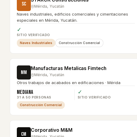
SC
Mérida
,
Yucatán
Naves industriales, edificios comerciales y cimentaciones
especiales en Mérida, Yucatán.
✓
SITIO VERIFICADO
Naves Industriales
Construcción Comercial
Manufacturas Metalicas Fimtech
MM
Mérida
,
Yucatán
Otros trabajos de acabados en edificaciones · Mérida
Mediana
✓
31 A 50 PERSONAS
SITIO VERIFICADO
Construcción Comercial
Corporativo M&M
CM
Mérida
,
Yucatán