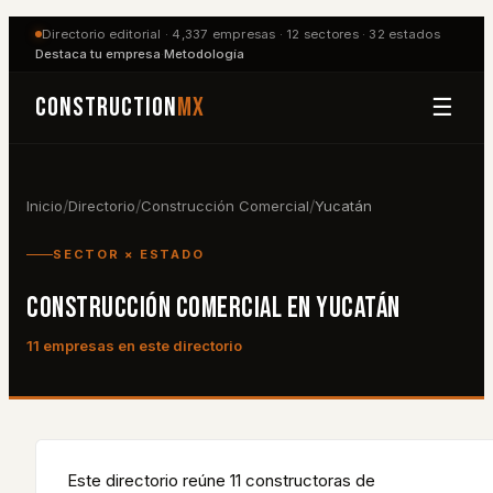
Directorio editorial ·
4,337
empresas ·
12
sectores ·
32
estados
Destaca tu empresa
·
Metodología
Construction
MX
☰
/
/
/
Inicio
Directorio
Construcción Comercial
Yucatán
SECTOR × ESTADO
CONSTRUCCIÓN COMERCIAL
EN
YUCATÁN
11
empresa
s
en este directorio
Este directorio reúne
11
constructora
s
de