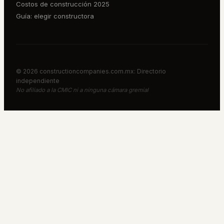
Costos de construcción 2025
Guía: elegir constructora
©
2026
constructioncompanies.com.mx: Directorio
independiente
No afiliado a la CMIC ni a ninguna cámara gremial