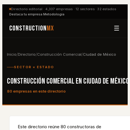
Directorio editorial ·
4,337
empresas ·
12
sectores ·
32
estados
Destaca tu empresa
·
Metodología
Construction
MX
☰
/
/
/
Inicio
Directorio
Construcción Comercial
Ciudad de México
SECTOR × ESTADO
CONSTRUCCIÓN COMERCIAL
EN
CIUDAD DE MÉXICO
80
empresa
s
en este directorio
Este directorio reúne
80
constructora
s
de