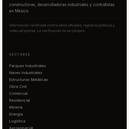
constructoras, desarrolladoras industriales y contratistas
en México.
Información verificada contra sitios oficiales, registros públicos y
notas de prensa. La verificación no se compra.
SECTORES
Parques Industriales
Naves Industriales
Estructuras Metálicas
Obra Civil
Comercial
Residencial
Minería
Energía
Logística
Aeroespacial