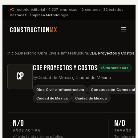
Directorio editorial ·
4,337
empresas ·
12
sectores ·
32
estados
Destaca tu empresa
·
Metodología
Construction
MX
☰
Inicio
Directorio
Obra Civil e Infraestructura
CDE Proyectos y Costos
/
/
/
CDE Proyectos y Costos
Sitio verificado
CP
Ciudad de México
,
Ciudad de México
Obra Civil e Infraestructura
Construcción Comercial
Ciudad de México
Ciudad de México
n/d
n/d
AÑOS ACTIVA
TAMAÑO
Año de fundación no público
Tamaño de pla