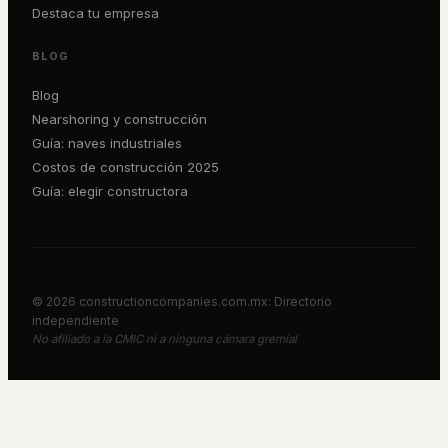
Destaca tu empresa
BLOG
Blog
Nearshoring y construcción
Guía: naves industriales
Costos de construcción 2025
Guía: elegir constructora
©
2026
constructioncompanies.com.mx: Directorio
independiente
No afiliado a la CMIC ni a ninguna cámara gremial