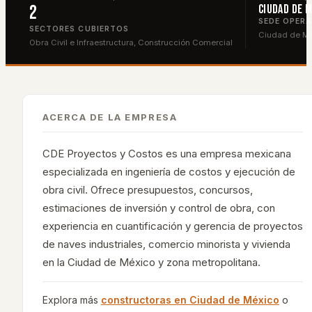
2
Ciudad de M
SEDE OPERA
SECTORES CUBIERTOS
Ciudad de M
Obra Civil e Infraestructura, Construcción Comercial
ACERCA DE LA EMPRESA
CDE Proyectos y Costos es una empresa mexicana
especializada en ingeniería de costos y ejecución de
obra civil. Ofrece presupuestos, concursos,
estimaciones de inversión y control de obra, con
experiencia en cuantificación y gerencia de proyectos
de naves industriales, comercio minorista y vivienda
en la Ciudad de México y zona metropolitana.
Explora más
constructoras en
Ciudad de México
o