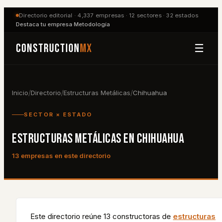
Directorio editorial ·
4,337
empresas ·
12
sectores ·
32
estados
Destaca tu empresa
·
Metodología
Construction
MX
☰
/
/
/
Inicio
Directorio
Estructuras Metálicas
Chihuahua
SECTOR × ESTADO
ESTRUCTURAS METÁLICAS
EN
CHIHUAHUA
13
empresa
s
en este directorio
Este directorio reúne
13
constructora
s
de
estructuras