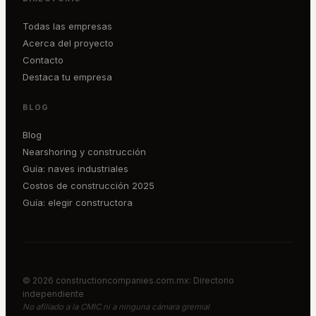
Todas las empresas
Acerca del proyecto
Contacto
Destaca tu empresa
BLOG
Blog
Nearshoring y construcción
Guía: naves industriales
Costos de construcción 2025
Guía: elegir constructora
©
2026
constructioncompanies.com.mx: Directorio
independiente
No afiliado a la CMIC ni a ninguna cámara gremial