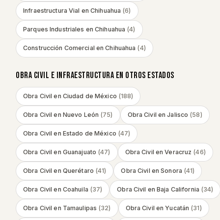
Infraestructura Vial
en
Chihuahua
(
6
)
Parques Industriales
en
Chihuahua
(
4
)
Construcción Comercial
en
Chihuahua
(
4
)
OBRA CIVIL E INFRAESTRUCTURA
EN OTROS ESTADOS
Obra Civil
en
Ciudad de México
(
188
)
Obra Civil
en
Nuevo León
(
75
)
Obra Civil
en
Jalisco
(
58
)
Obra Civil
en
Estado de México
(
47
)
Obra Civil
en
Guanajuato
(
47
)
Obra Civil
en
Veracruz
(
46
)
Obra Civil
en
Querétaro
(
41
)
Obra Civil
en
Sonora
(
41
)
Obra Civil
en
Coahuila
(
37
)
Obra Civil
en
Baja California
(
34
)
Obra Civil
en
Tamaulipas
(
32
)
Obra Civil
en
Yucatán
(
31
)