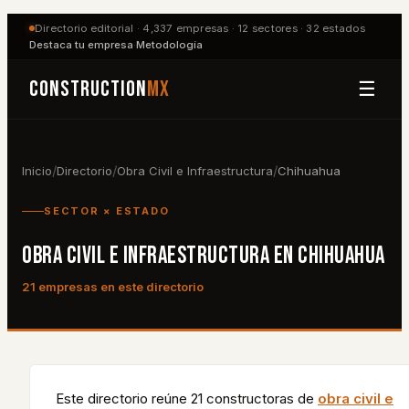
Directorio editorial ·
4,337
empresas ·
12
sectores ·
32
estados
Destaca tu empresa
·
Metodología
Construction
MX
☰
/
/
/
Inicio
Directorio
Obra Civil e Infraestructura
Chihuahua
SECTOR × ESTADO
OBRA CIVIL E INFRAESTRUCTURA
EN
CHIHUAHUA
21
empresa
s
en este directorio
Este directorio reúne
21
constructora
s
de
obra civil e