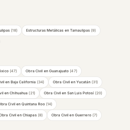
lipas
(
18
)
Estructuras Metálicas
en
Tamaulipas
(
9
)
éxico
(
47
)
Obra Civil
en
Guanajuato
(
47
)
vil
en
Baja California
(
34
)
Obra Civil
en
Yucatán
(
31
)
il
en
Chihuahua
(
21
)
Obra Civil
en
San Luis Potosí
(
20
)
bra Civil
en
Quintana Roo
(
14
)
Obra Civil
en
Chiapas
(
8
)
Obra Civil
en
Guerrero
(
7
)