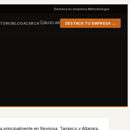
Destaca tu empresa
·
Metodología
BUSCAR
CTORIO
BLOG
ACERCA
DESTACA TU EMPRESA →
ia principalmente en
Reynosa, Tampico y Altamira
.