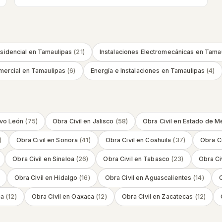
sidencial
en
Tamaulipas
(
21
)
Instalaciones Electromecánicas
en
Tamau
mercial
en
Tamaulipas
(
6
)
Energía e Instalaciones
en
Tamaulipas
(
4
)
vo León
(
75
)
Obra Civil
en
Jalisco
(
58
)
Obra Civil
en
Estado de M
)
Obra Civil
en
Sonora
(
41
)
Obra Civil
en
Coahuila
(
37
)
Obra Ci
Obra Civil
en
Sinaloa
(
26
)
Obra Civil
en
Tabasco
(
23
)
Obra Civ
Obra Civil
en
Hidalgo
(
16
)
Obra Civil
en
Aguascalientes
(
14
)
O
ma
(
12
)
Obra Civil
en
Oaxaca
(
12
)
Obra Civil
en
Zacatecas
(
12
)