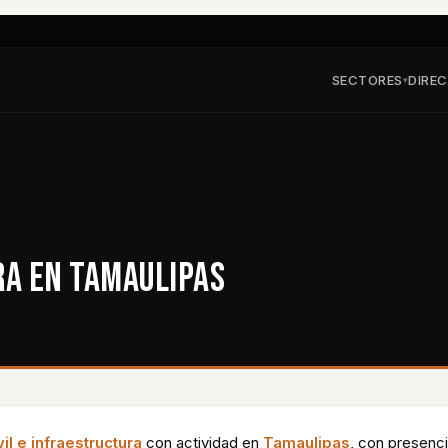
SECTORES
DIRE
▾
RA
EN
TAMAULIPAS
vil e infraestructura
con actividad en
Tamaulipas
, con presenc