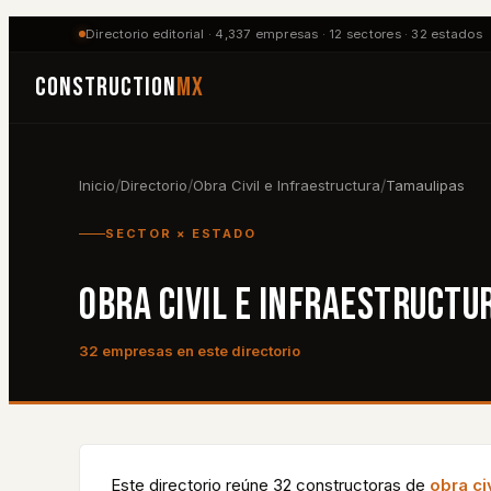
Directorio editorial ·
4,337
empresas ·
12
sectores ·
32
estados
Construction
MX
/
/
/
Inicio
Directorio
Obra Civil e Infraestructura
Tamaulipas
SECTOR × ESTADO
OBRA CIVIL E INFRAESTRUCTU
32
empresa
s
en este directorio
Este directorio reúne
32
constructora
s
de
obra ci