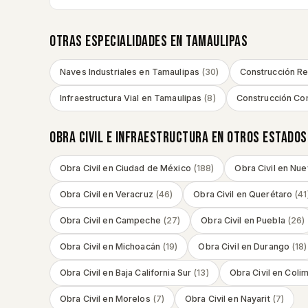
OTRAS ESPECIALIDADES EN
TAMAULIPAS
Naves Industriales
en
Tamaulipas
(
30
)
Construcción Re
Infraestructura Vial
en
Tamaulipas
(
8
)
Construcción Co
OBRA CIVIL E INFRAESTRUCTURA
EN OTROS ESTADOS
Obra Civil
en
Ciudad de México
(
188
)
Obra Civil
en
Nue
Obra Civil
en
Veracruz
(
46
)
Obra Civil
en
Querétaro
(
41
Obra Civil
en
Campeche
(
27
)
Obra Civil
en
Puebla
(
26
)
Obra Civil
en
Michoacán
(
19
)
Obra Civil
en
Durango
(
18
)
Obra Civil
en
Baja California Sur
(
13
)
Obra Civil
en
Coli
Obra Civil
en
Morelos
(
7
)
Obra Civil
en
Nayarit
(
7
)