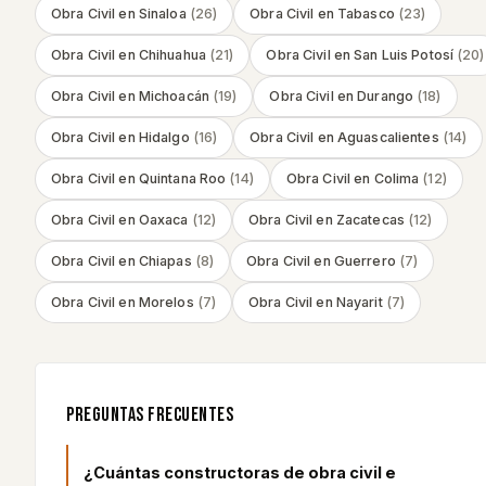
Obra Civil
en
Sinaloa
(
26
)
Obra Civil
en
Tabasco
(
23
)
Obra Civil
en
Chihuahua
(
21
)
Obra Civil
en
San Luis Potosí
(
20
)
Obra Civil
en
Michoacán
(
19
)
Obra Civil
en
Durango
(
18
)
Obra Civil
en
Hidalgo
(
16
)
Obra Civil
en
Aguascalientes
(
14
)
Obra Civil
en
Quintana Roo
(
14
)
Obra Civil
en
Colima
(
12
)
Obra Civil
en
Oaxaca
(
12
)
Obra Civil
en
Zacatecas
(
12
)
Obra Civil
en
Chiapas
(
8
)
Obra Civil
en
Guerrero
(
7
)
Obra Civil
en
Morelos
(
7
)
Obra Civil
en
Nayarit
(
7
)
PREGUNTAS FRECUENTES
¿Cuántas constructoras de obra civil e