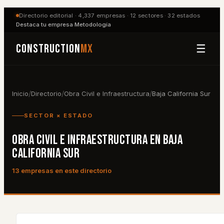
Directorio editorial ·
4,337
empresas ·
12
sectores ·
32
estados
Destaca tu empresa
·
Metodología
Construction
MX
☰
/
/
/
Inicio
Directorio
Obra Civil e Infraestructura
Baja California Sur
SECTOR × ESTADO
OBRA CIVIL E INFRAESTRUCTURA
EN
BAJA
CALIFORNIA SUR
13
empresa
s
en este directorio