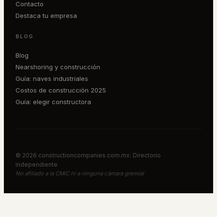
Contacto
Destaca tu empresa
BLOG
Blog
Nearshoring y construcción
Guía: naves industriales
Costos de construcción 2025
Guía: elegir constructora
©
2026
constructioncompanies.com.mx: Directorio
independiente
No afiliado a la CMIC ni a ninguna cámara gremial