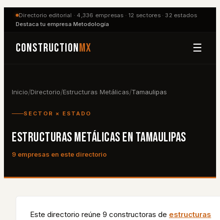
Directorio editorial ·
4,336
empresas ·
12
sectores ·
32
estados
Destaca tu empresa
·
Metodología
Construction
MX
☰
/
/
/
Inicio
Directorio
Estructuras Metálicas
Tamaulipas
SECTOR × ESTADO
ESTRUCTURAS METÁLICAS
EN
TAMAULIPAS
9
empresa
s
en este directorio
Este directorio reúne
9
constructora
s
de
estructuras